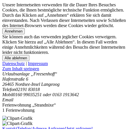
Unsere Internetseiten verwenden für die Dauer Ihres Besuches
Cookies, die Ihnen bestmögliche technische Funktion ermöglichen.
Durch das Klicken auf „Annehmen“ erklären Sie sich damit
einverstanden. Nach Verlassen dieser Internetseiten sowie Schließen
des Internet-Browsers werden diese Cookies wieder gelöscht.
Annehmen
Sie können auch das verwenden jeglicher Cookies verweigern.
Klicken Sie hierzu auf „Alle Ablehnen“. In diesem Fall werden
einige Annehmlichkeiten während des Besuchs dieser Internetseiten
leider nicht funktionieren.
Alle ablehnen
Datenschutz
|
Impressum
Zum Inhalt springen
Urlaubsanlage „Freesenhoff“
Hafenstraße 6
26465 Nordsee-Insel Langeoog
Telefon
02191 83018
Mobil
0160 99035251 oder 0163 1913642
Email
Ferienwohnung „Strandnixe“
1 Ferienwohnung
Kontakt
Telefon/Adresse
Anfragen!
Jetzt anfragen!