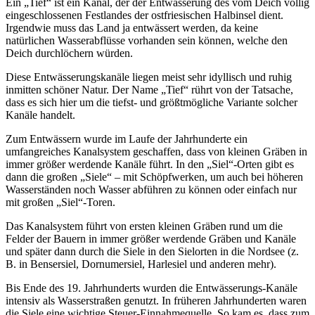
Ein „Tief“ ist ein Kanal, der der Entwässerung des vom Deich völlig
eingeschlossenen Festlandes der ostfriesischen Halbinsel dient.
Irgendwie muss das Land ja entwässert werden, da keine
natürlichen Wasserabflüsse vorhanden sein können, welche den
Deich durchlöchern würden.
Diese Entwässerungskanäle liegen meist sehr idyllisch und ruhig
inmitten schöner Natur. Der Name „Tief“ rührt von der Tatsache,
dass es sich hier um die tiefst- und größtmögliche Variante solcher
Kanäle handelt.
Zum Entwässern wurde im Laufe der Jahrhunderte ein
umfangreiches Kanalsystem geschaffen, dass von kleinen Gräben in
immer größer werdende Kanäle führt. In den „Siel“-Orten gibt es
dann die großen „Siele“ – mit Schöpfwerken, um auch bei höheren
Wasserständen noch Wasser abführen zu können oder einfach nur
mit großen „Siel“-Toren.
Das Kanalsystem führt von ersten kleinen Gräben rund um die
Felder der Bauern in immer größer werdende Gräben und Kanäle
und später dann durch die Siele in den Sielorten in die Nordsee (z.
B. in Bensersiel, Dornumersiel, Harlesiel und anderen mehr).
Bis Ende des 19. Jahrhunderts wurden die Entwässerungs-Kanäle
intensiv als Wasserstraßen genutzt. In früheren Jahrhunderten waren
die Siele eine wichtige Steuer-Einnahmequelle. So kam es, dass zum