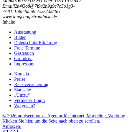
Mobil
0160 99035251 oder 0163 1913642
Email
i
2
n
4
f
3
o
8
@
7
l
9
a
2
n
9
g
9
e
7
o
5
o
1
g
3
-
7
s
4
t
1
r
1
a
8
n
4
d
5
n
9
i
7
x
2
e
2
.
6
d
4
e
3
www.langeoog-strandnixe.de
Inhalte
Ausstattung
Bilder
Datenschutz-Erklärung
Freie Termine
Gästebuch
Grundriss
Impressum
Kontakt
Preise
Reiseversicherung
Startseite
„Umzu“
Vermieter-Login
Wo genau?
© 2026 nordseetraum – Agentur für Internet, Marketing, Werbung
Klicken Sie hier, um die Seite nach oben zu scrollen.
Anfragen!
WLAN!