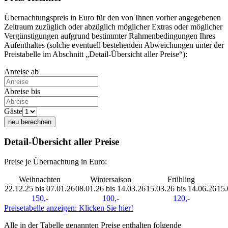
Übernachtungspreis in Euro für den von Ihnen vorher angegebenen
Zeitraum zuzüglich oder abzüglich möglicher Extras oder möglicher
Vergünstigungen aufgrund bestimmter Rahmenbedingungen Ihres
Aufenthaltes (solche eventuell bestehenden Abweichungen unter der
Preistabelle im Abschnitt „Detail-Übersicht aller Preise“):
Anreise ab
Abreise bis
Gäste
neu berechnen
Detail-Übersicht aller Preise
Preise je Übernachtung in Euro:
Weihnachten
Wintersaison
Frühling
22.12.25 bis 07.01.26
08.01.26 bis 14.03.26
15.03.26 bis 14.06.26
15.
150,-
100,-
120,-
Preisetabelle anzeigen: Klicken Sie hier!
Alle in der Tabelle genannten Preise enthalten folgende