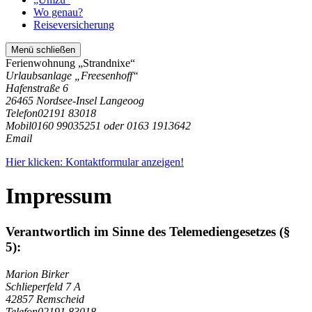
Wo genau?
Reiseversicherung
Menü schließen
Ferienwohnung „Strandnixe“
Urlaubsanlage „Freesenhoff“
Hafenstraße 6
26465 Nordsee-Insel Langeoog
Telefon
02191 83018
Mobil
0160 99035251 oder 0163 1913642
Email
Hier klicken: Kontaktformular anzeigen!
Impressum
Verantwortlich im Sinne des Telemediengesetzes (§
5):
Marion Birker
Schlieperfeld 7 A
42857 Remscheid
Telefon
02191 83018