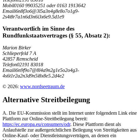
Mobil
0160 99035251 oder 0163 1913642
Email
i
6
n
8
f
3
o
6
@
3
l
5
a
3
n
4
g
8
e
8
o
7
o
1
g
9
-
2
s
4
t
8
r
7
a
1
n
6
d
3
n
6
i
3
x
6
e
9
.
5
d
1
e
9
Verantwortlich im Sinne des
Rundfunkstaatsvertrages (§ 55, Absatz 2):
Marion Birker
Schlieperfeld 7 A
42857 Remscheid
Telefon
02191 83018
Email
i
6
n
9
f
9
o
7
@
8
l
4
a
9
n
2
g
1
e
5
o
2
o
4
g
3
-
4
s
6
t
1
r
2
a
2
n
3
d
9
n
5
i
8
x
8
e
5
.
2
d
4
e
2
© 2026:
www.nordseetraum.de
Alternative Streitbeilegung
A. Die EU-Kommission stellt im Internet unter folgendem Link eine
Plattform zur Online-Streitbeilegung bereit:
https://ec.europa.eu/consumers/odr
. Diese Plattform dient als
Anlaufstelle zur außergerichtlichen Beilegung von Streitigkeiten aus
Online-Kauf- oder Dienstleistungsverträgen, an denen ein