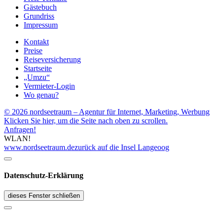
Gästebuch
Grundriss
Impressum
Kontakt
Preise
Reiseversicherung
Startseite
„Umzu“
Vermieter-Login
Wo genau?
© 2026 nordseetraum – Agentur für Internet, Marketing, Werbung
Klicken Sie hier, um die Seite nach oben zu scrollen.
Anfragen!
WLAN!
www.nordseetraum.de
zurück auf die Insel Langeoog
Datenschutz-Erklärung
dieses Fenster schließen