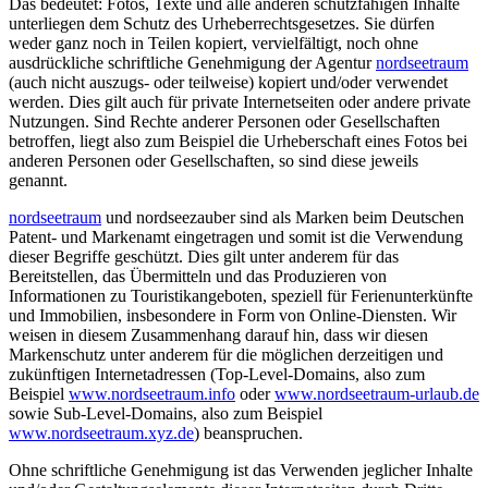
Das bedeutet: Fotos, Texte und alle anderen schutzfähigen Inhalte
unterliegen dem Schutz des Urheberrechtsgesetzes. Sie dürfen
weder ganz noch in Teilen kopiert, vervielfältigt, noch ohne
ausdrückliche schriftliche Genehmigung der Agentur
nordseetraum
(auch nicht auszugs- oder teilweise) kopiert und/oder verwendet
werden. Dies gilt auch für private Internetseiten oder andere private
Nutzungen. Sind Rechte anderer Personen oder Gesellschaften
betroffen, liegt also zum Beispiel die Urheberschaft eines Fotos bei
anderen Personen oder Gesellschaften, so sind diese jeweils
genannt.
nordseetraum
und nordseezauber sind als Marken beim Deutschen
Patent- und Markenamt eingetragen und somit ist die Verwendung
dieser Begriffe geschützt. Dies gilt unter anderem für das
Bereitstellen, das Übermitteln und das Produzieren von
Informationen zu Touristikangeboten, speziell für Ferienunterkünfte
und Immobilien, insbesondere in Form von Online-Diensten. Wir
weisen in diesem Zusammenhang darauf hin, dass wir diesen
Markenschutz unter anderem für die möglichen derzeitigen und
zukünftigen Internetadressen (Top-Level-Domains, also zum
Beispiel
www.nordseetraum.info
oder
www.nordseetraum-urlaub.de
sowie Sub-Level-Domains, also zum Beispiel
www.nordseetraum.xyz.de
) beanspruchen.
Ohne schriftliche Genehmigung ist das Verwenden jeglicher Inhalte