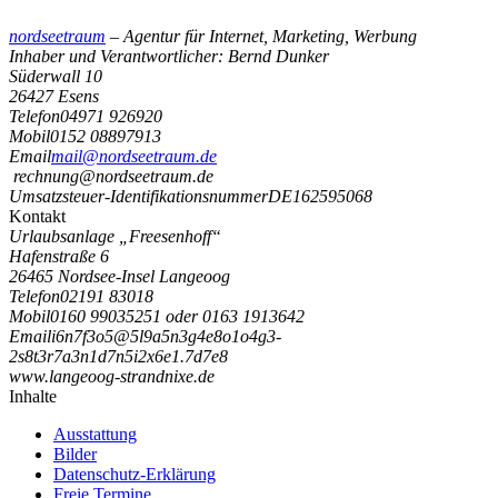
nordseetraum
– Agentur für Internet, Marketing, Werbung
Inhaber und Verantwortlicher: Bernd Dunker
Süderwall 10
26427 Esens
Telefon
04971 926920
Mobil
0152 08897913
Email
mail@nordseetraum.de
rechnung@nordseetraum.de
Umsatzsteuer-Identifikationsnummer
DE162595068
Kontakt
Urlaubsanlage „Freesenhoff“
Hafenstraße 6
26465 Nordsee-Insel Langeoog
Telefon
02191 83018
Mobil
0160 99035251 oder 0163 1913642
Email
i
6
n
7
f
3
o
5
@
5
l
9
a
5
n
3
g
4
e
8
o
1
o
4
g
3
-
2
s
8
t
3
r
7
a
3
n
1
d
7
n
5
i
2
x
6
e
1
.
7
d
7
e
8
www.langeoog-strandnixe.de
Inhalte
Ausstattung
Bilder
Datenschutz-Erklärung
Freie Termine