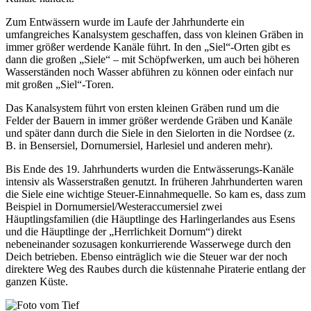
Zum Entwässern wurde im Laufe der Jahrhunderte ein
umfangreiches Kanalsystem geschaffen, dass von kleinen Gräben in
immer größer werdende Kanäle führt. In den „Siel“-Orten gibt es
dann die großen „Siele“ – mit Schöpfwerken, um auch bei höheren
Wasserständen noch Wasser abführen zu können oder einfach nur
mit großen „Siel“-Toren.
Das Kanalsystem führt von ersten kleinen Gräben rund um die
Felder der Bauern in immer größer werdende Gräben und Kanäle
und später dann durch die Siele in den Sielorten in die Nordsee (z.
B. in Bensersiel, Dornumersiel, Harlesiel und anderen mehr).
Bis Ende des 19. Jahrhunderts wurden die Entwässerungs-Kanäle
intensiv als Wasserstraßen genutzt. In früheren Jahrhunderten waren
die Siele eine wichtige Steuer-Einnahmequelle. So kam es, dass zum
Beispiel in Dornumersiel/Westeraccumersiel zwei
Häuptlingsfamilien (die Häuptlinge des Harlingerlandes aus Esens
und die Häuptlinge der „Herrlichkeit Dornum“) direkt
nebeneinander sozusagen konkurrierende Wasserwege durch den
Deich betrieben. Ebenso einträglich wie die Steuer war der noch
direktere Weg des Raubes durch die küstennahe Piraterie entlang der
ganzen Küste.