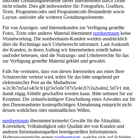
und/oder Gestaltungselemente dieser Internetseiten durch Dritte
nicht erlaubt. Dies gilt insbesondere für: Fotografien, Grafiken,
Texte, Programmcodes und Programmcode-Bestandteile sowie
Layout- und/oder alle weiteren Gestaltungselemente.
Für von Anzeigen- und Internetkunden zur Verfügung gestellte
Fotos, Texte oder anderes Material übernimmt
nordseetraum
keine
Verantwortung. Die nordseetraum-Kunden werden ausdrücklich
über die Rechtslage nach Urheberrecht informiert. Laut Auskunft
der Kunden, in deren Auftrag wir Internetseiten erstellt haben
und/oder betreuen, sind die Nutzungs- und Urheberrechte für das
zur Verfügung gestellte Material geklärt und gewahrt.
Falls Sie vermuten, dass von diesen Internseiten aus eines Ihrer
Schutzrechte verletzt wird, teilen Sie das bitte umgehend per
elektronischer Post an die Mailadresse
w
2
e
3
b
7
m
5
a
1
s
4
t
3
e
3
r
1
@
5
n
5
o
6
r
7
d
7
s
5
e
4
e
2
t
7
r
2
a
2
u
4
m
2
.
5
d
7
e
1
mit,
damit zügig Abhilfe geschaffen werden kann. Bitte nehmen Sie zur
Kenntnis: Die zeitaufwändigere Einschaltung eines Anwaltes zur für
den Diensteanbieter kostenpflichtigen Abmahnung entspricht nicht
dessen wirklichen oder mutmaßlichen Willen.
nordseetraum
übernimmt keinerlei Gewähr für die Aktualität,
Korrektheit, Vollständigkeit oder Qualität der von Kunden und
anderen Informationsquellen bereitgestellten Informationen.
Haftungsansprüche gegen
nordseetraum
, welche sich auf Schäden