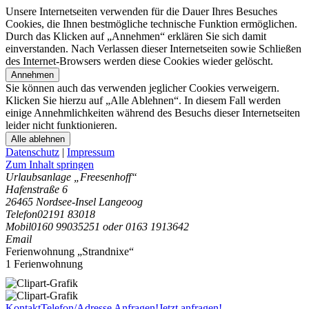
Unsere Internetseiten verwenden für die Dauer Ihres Besuches
Cookies, die Ihnen bestmögliche technische Funktion ermöglichen.
Durch das Klicken auf „Annehmen“ erklären Sie sich damit
einverstanden. Nach Verlassen dieser Internetseiten sowie Schließen
des Internet-Browsers werden diese Cookies wieder gelöscht.
Annehmen
Sie können auch das verwenden jeglicher Cookies verweigern.
Klicken Sie hierzu auf „Alle Ablehnen“. In diesem Fall werden
einige Annehmlichkeiten während des Besuchs dieser Internetseiten
leider nicht funktionieren.
Alle ablehnen
Datenschutz
|
Impressum
Zum Inhalt springen
Urlaubsanlage „Freesenhoff“
Hafenstraße 6
26465 Nordsee-Insel Langeoog
Telefon
02191 83018
Mobil
0160 99035251 oder 0163 1913642
Email
Ferienwohnung „Strandnixe“
1 Ferienwohnung
Kontakt
Telefon/Adresse
Anfragen!
Jetzt anfragen!